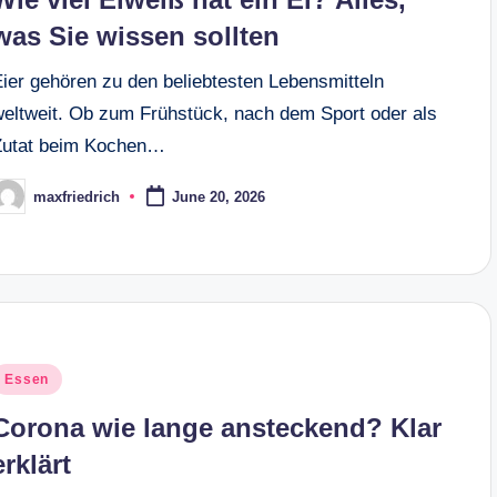
was Sie wissen sollten
Eier gehören zu den beliebtesten Lebensmitteln
weltweit. Ob zum Frühstück, nach dem Sport oder als
Zutat beim Kochen…
maxfriedrich
June 20, 2026
osted
y
osted
Essen
n
Corona wie lange ansteckend? Klar
erklärt