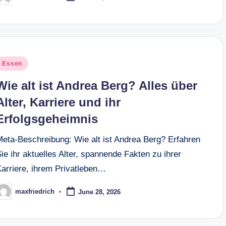
y
osted
Essen
n
Wie alt ist Andrea Berg? Alles über
Alter, Karriere und ihr
Erfolgsgeheimnis
Meta-Beschreibung: Wie alt ist Andrea Berg? Erfahren
ie ihr aktuelles Alter, spannende Fakten zu ihrer
Karriere, ihrem Privatleben…
maxfriedrich
June 28, 2026
osted
y