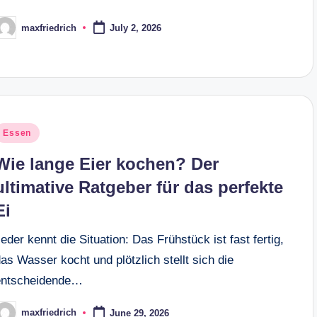
maxfriedrich
July 2, 2026
osted
y
osted
Essen
n
Wie lange Eier kochen? Der
ultimative Ratgeber für das perfekte
Ei
eder kennt die Situation: Das Frühstück ist fast fertig,
as Wasser kocht und plötzlich stellt sich die
entscheidende…
maxfriedrich
June 29, 2026
osted