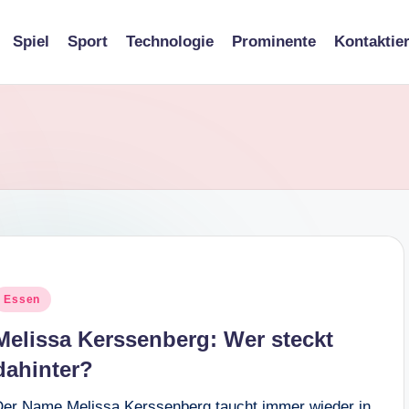
Spiel
Sport
Technologie
Prominente
Kontaktie
osted
Essen
n
Melissa Kerssenberg: Wer steckt
dahinter?
Der Name Melissa Kerssenberg taucht immer wieder in