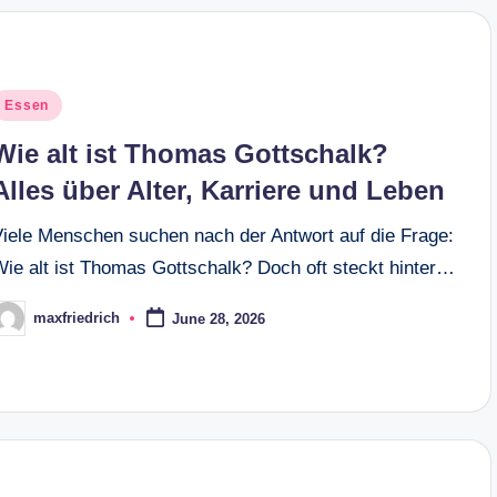
osted
Essen
n
Wie alt ist Thomas Gottschalk?
Alles über Alter, Karriere und Leben
Viele Menschen suchen nach der Antwort auf die Frage:
Wie alt ist Thomas Gottschalk? Doch oft steckt hinter…
maxfriedrich
June 28, 2026
osted
y