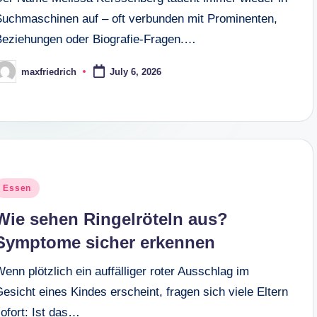
Suchmaschinen auf – oft verbunden mit Prominenten,
Beziehungen oder Biografie-Fragen.…
maxfriedrich
July 6, 2026
osted
y
osted
Essen
n
Wie sehen Ringelröteln aus?
Symptome sicher erkennen
enn plötzlich ein auffälliger roter Ausschlag im
esicht eines Kindes erscheint, fragen sich viele Eltern
ofort: Ist das…