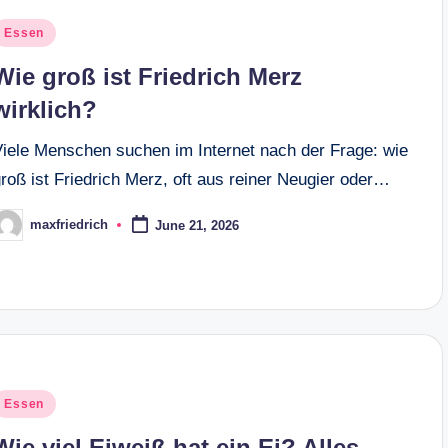
osted
Essen
n
Wie groß ist Friedrich Merz
wirklich?
Viele Menschen suchen im Internet nach der Frage: wie
roß ist Friedrich Merz, oft aus reiner Neugier oder…
maxfriedrich
June 21, 2026
osted
y
osted
Essen
n
Wie viel Eiweiß hat ein Ei? Alles,