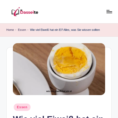
Skip
to
d
content
a
Home
-
Essen
-
Wie viel Eiweiß hat ein Ei? Alles, was Sie wissen sollten
s
s
e
it
e
.
d
e
Posted
Essen
in