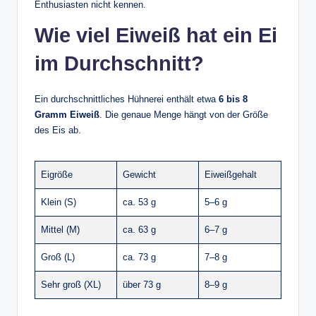
Enthusiasten nicht kennen.
Wie viel Eiweiß hat ein Ei
im Durchschnitt?
Ein durchschnittliches Hühnerei enthält etwa
6 bis 8
Gramm Eiweiß
. Die genaue Menge hängt von der Größe
des Eis ab.
Eigröße
Gewicht
Eiweißgehalt
Klein (S)
ca. 53 g
5–6 g
Mittel (M)
ca. 63 g
6–7 g
Groß (L)
ca. 73 g
7–8 g
Sehr groß (XL)
über 73 g
8–9 g