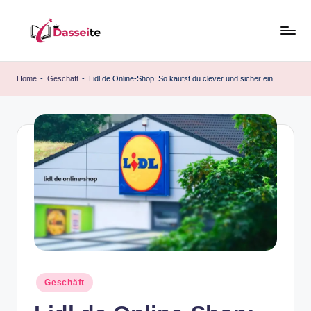
Skip
to
d
content
a
Home
-
Geschäft
-
Lidl.de Online-Shop: So kaufst du clever und sicher ein
s
s
e
it
e
.
d
e
Posted
Geschäft
in