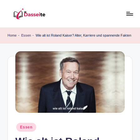
Skip
to
d
content
a
Home
-
Essen
-
Wie alt ist Roland Kaiser? Alter, Karriere und spannende Fakten
s
s
e
it
e
.
d
e
Posted
Essen
in