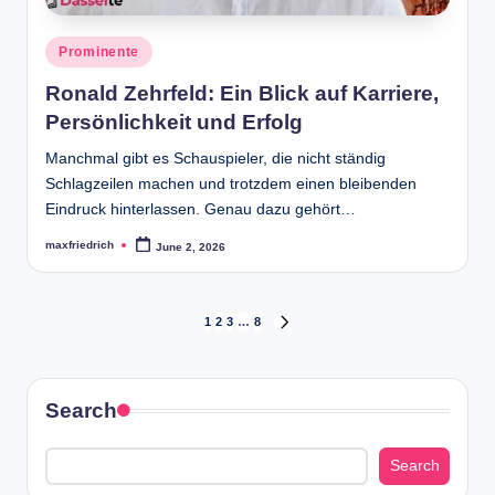
Posted
Prominente
in
Ronald Zehrfeld: Ein Blick auf Karriere,
Persönlichkeit und Erfolg
Manchmal gibt es Schauspieler, die nicht ständig
Schlagzeilen machen und trotzdem einen bleibenden
Eindruck hinterlassen. Genau dazu gehört…
maxfriedrich
June 2, 2026
Posted
by
Posts
1
2
3
…
8
NEXT
PAGE
pagination
Search
Search