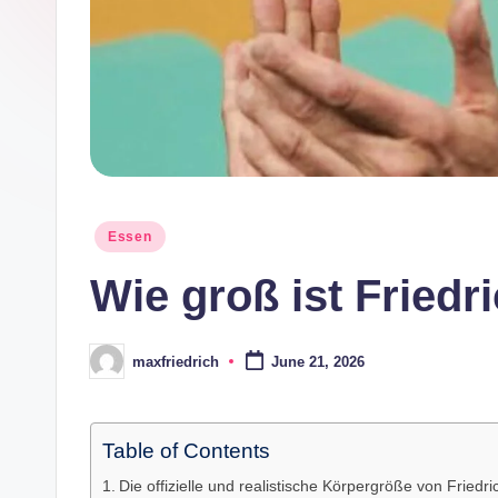
e
Posted
Essen
in
Wie groß ist Friedr
maxfriedrich
June 21, 2026
Posted
by
Table of Contents
Die offizielle und realistische Körpergröße von Friedr