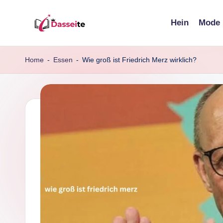
Hein
Mode
Skip
d
to
content
a
Home
-
Essen
-
Wie groß ist Friedrich Merz wirklich?
s
s
e
it
e
.
d