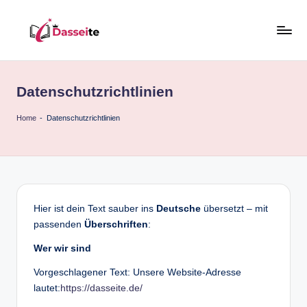
Skip
to
d
content
a
Datenschutzrichtlinien
s
s
Home
-
Datenschutzrichtlinien
e
it
e
.
Hier ist dein Text sauber ins
Deutsche
übersetzt – mit
passenden
Überschriften
:
d
Wer wir sind
e
Vorgeschlagener Text: Unsere Website-Adresse
lautet:
https://dasseite.de/