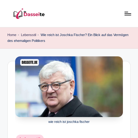
Skip
to
d
content
a
Home
-
Lebensstil
-
Wie reich ist Joschka Fischer? Ein Blick auf das Vermögen
des ehemaligen Politikers
s
s
e
it
e
.
d
e
wie reich ist joschka fischer
Posted