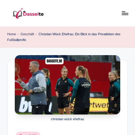
Skip
to
d
content
a
Home
-
Geschäft
-
Christian Wück Ehefrau: Ein Blick in das Privatleben des
Fußballprofis
s
s
e
it
e
.
d
e
christian wück ehefrau
Posted