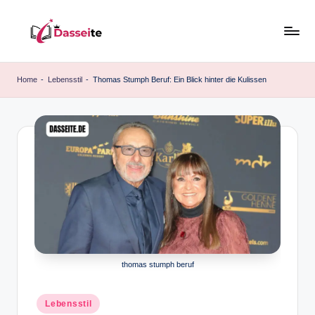
Skip
to
d
content
a
Home
-
Lebensstil
-
Thomas Stumph Beruf: Ein Blick hinter die Kulissen
s
s
e
it
e
.
d
e
thomas stumph beruf
Posted
Lebensstil
in