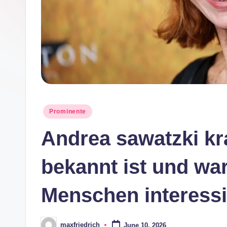
e
Posted
Prominente
in
Andrea sawatzki kr
bekannt ist und wa
Menschen interessi
maxfriedrich
June 10, 2026