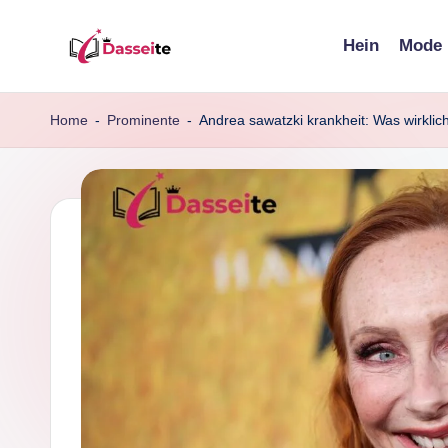
Hein
Mode
Skip
d
to
content
a
Home
-
Prominente
-
Andrea sawatzki krankheit: Was wirkli
s
s
e
it
e
.
d