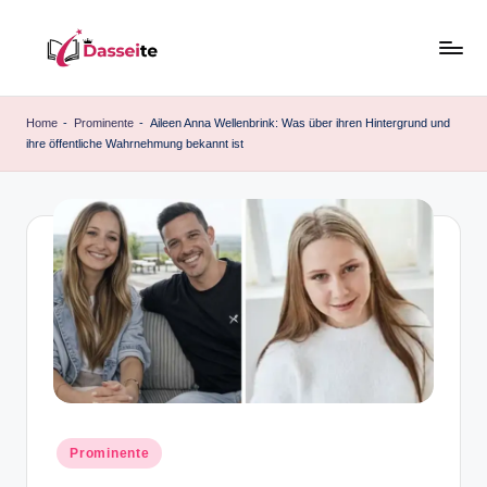
Skip
to
d
content
a
Home
-
Prominente
-
Aileen Anna Wellenbrink: Was über ihren Hintergrund und
ihre öffentliche Wahrnehmung bekannt ist
s
s
e
it
e
.
d
e
Posted
Prominente
in