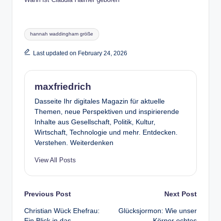
Tags:
hannah waddingham größe
Last updated on February 24, 2026
maxfriedrich
Dasseite Ihr digitales Magazin für aktuelle
Themen, neue Perspektiven und inspirierende
Inhalte aus Gesellschaft, Politik, Kultur,
Wirtschaft, Technologie und mehr. Entdecken.
Verstehen. Weiterdenken
View All Posts
Post
Previous Post
Next Post
Christian Wück Ehefrau:
Glücksjormon: Wie unser
navigation
Ein Blick in das
Körper echtes