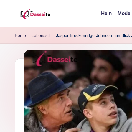
Hein
Mode
Skip
d
to
content
a
Home
-
Lebensstil
-
Jasper Breckenridge-Johnson: Ein Blick
s
s
e
it
e
.
d