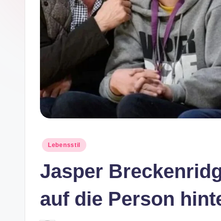
e
Posted
Lebensstil
in
Jasper Breckenridg
auf die Person hin