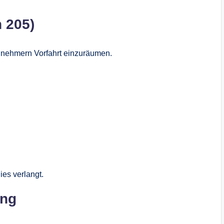
 205)
ilnehmern Vorfahrt einzuräumen.
ies verlangt.
ung