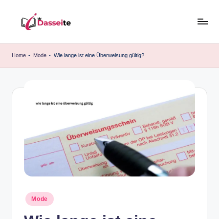
Skip
to
d
content
a
Home
-
Mode
-
Wie lange ist eine Überweisung gültig?
s
s
e
it
e
.
d
e
Posted
Mode
in