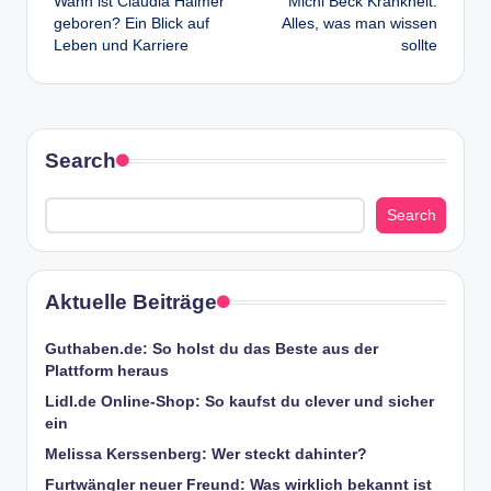
Wann ist Claudia Halmer
Michi Beck Krankheit:
navigation
geboren? Ein Blick auf
Alles, was man wissen
Leben und Karriere
sollte
Search
Search
Aktuelle Beiträge
Guthaben.de: So holst du das Beste aus der
Plattform heraus
Lidl.de Online-Shop: So kaufst du clever und sicher
ein
Melissa Kerssenberg: Wer steckt dahinter?
Furtwängler neuer Freund: Was wirklich bekannt ist