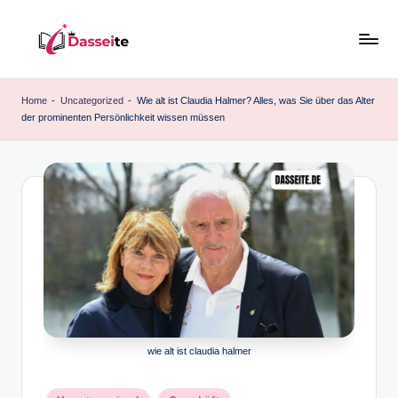
Skip
to
d
content
a
Home
-
Uncategorized
-
Wie alt ist Claudia Halmer? Alles, was Sie über das Alter
der prominenten Persönlichkeit wissen müssen
s
s
e
it
e
.
d
e
wie alt ist claudia halmer
Posted