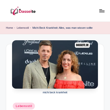
Skip
to
d
content
a
Home
-
Lebensstil
-
Michi Beck Krankheit: Alles, was man wissen sollte
s
s
e
it
e
.
d
e
michi beck krankheit
Posted
Lebensstil
in