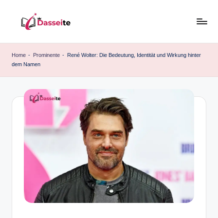
Skip
to
d
content
a
Home
-
Prominente
-
René Wolter: Die Bedeutung, Identität und Wirkung hinter
dem Namen
s
s
e
it
e
.
d
e