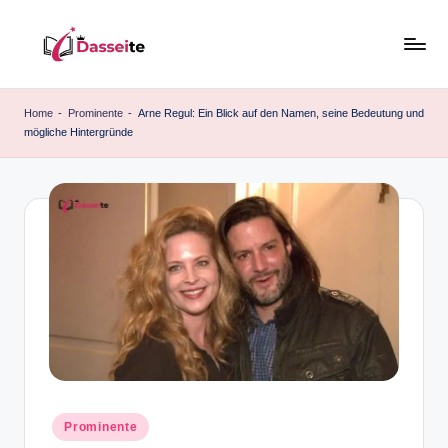
Skip
to
d
content
a
Home
-
Prominente
-
Arne Regul: Ein Blick auf den Namen, seine Bedeutung und
mögliche Hintergründe
s
s
e
it
e
.
d
e
Posted
Prominente
in