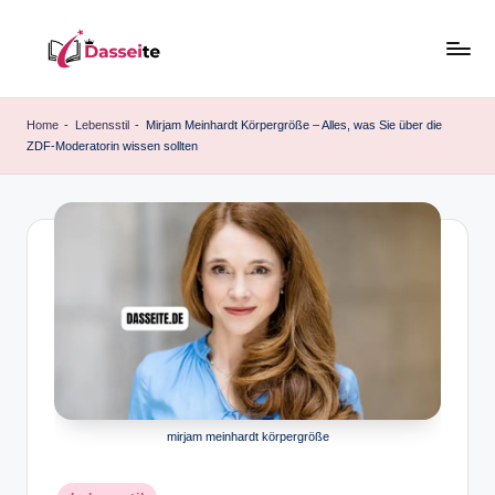
Skip
to
d
content
a
Home
-
Lebensstil
-
Mirjam Meinhardt Körpergröße – Alles, was Sie über die
ZDF-Moderatorin wissen sollten
s
s
e
it
e
.
d
e
mirjam meinhardt körpergröße
Posted