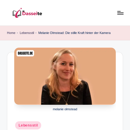
Skip
to
d
content
a
Home
-
Lebensstil
-
Melanie Olmstead: Die stille Kraft hinter der Kamera
s
s
e
it
e
.
d
e
melanie olmstead
Posted
Lebensstil
in