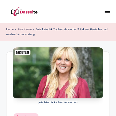
Skip
to
d
content
a
Home
-
Prominente
-
Julia Leischik Tochter Verstorben? Fakten, Gerüchte und
mediale Verantwortung
s
s
e
it
e
.
d
e
julia leischik tochter verstorben
Posted