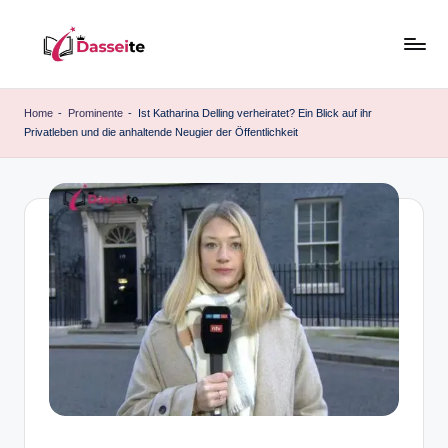
Skip
to
d
content
a
Home
-
Prominente
-
Ist Katharina Delling verheiratet? Ein Blick auf ihr
Privatleben und die anhaltende Neugier der Öffentlichkeit
s
s
e
it
e
.
d
e