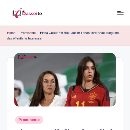
Skip
to
d
content
a
Home
-
Prominente
-
Elena Cullell: Ein Blick auf ihr Leben, ihre Bedeutung und
das öffentliche Interesse
s
s
e
it
e
.
d
e
Posted
Prominente
in