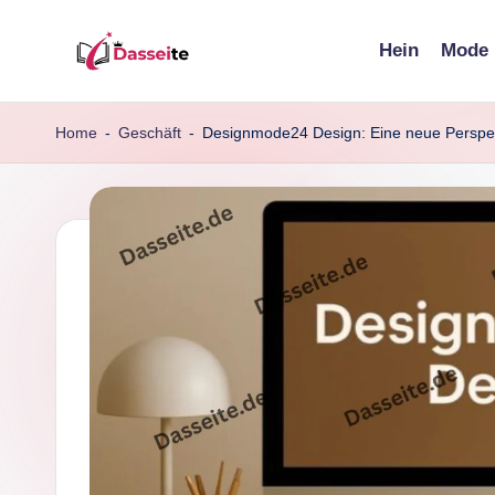
Hein
Mode
Skip
d
to
content
a
Home
-
Geschäft
-
Designmode24 Design: Eine neue Perspekt
s
s
e
it
e
.
d