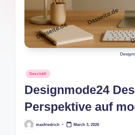
e
Design
Posted
Geschäft
in
Designmode24 Desi
Perspektive auf mo
maxfriedrich
March 3, 2026
Posted
by