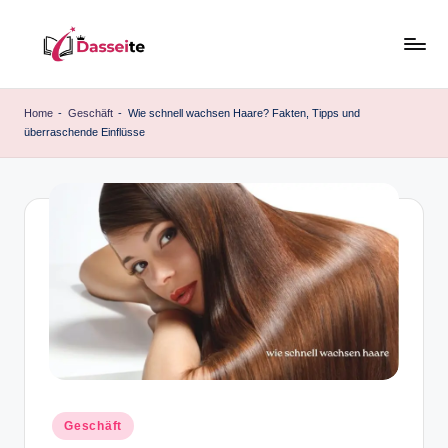
Skip
to
d
content
a
Home
-
Geschäft
-
Wie schnell wachsen Haare? Fakten, Tipps und
überraschende Einflüsse
s
s
e
it
e
.
d
e
Posted
Geschäft
in