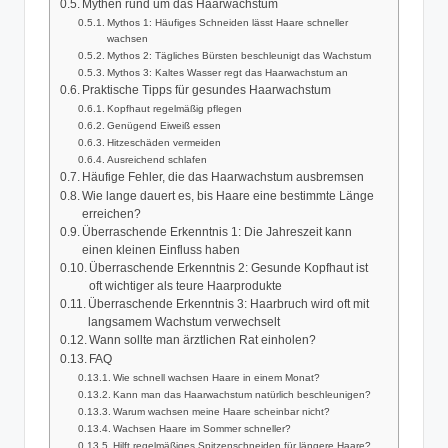
Mythen rund um das Haarwachstum
Mythos 1: Häufiges Schneiden lässt Haare schneller
wachsen
Mythos 2: Tägliches Bürsten beschleunigt das Wachstum
Mythos 3: Kaltes Wasser regt das Haarwachstum an
Praktische Tipps für gesundes Haarwachstum
Kopfhaut regelmäßig pflegen
Genügend Eiweiß essen
Hitzeschäden vermeiden
Ausreichend schlafen
Häufige Fehler, die das Haarwachstum ausbremsen
Wie lange dauert es, bis Haare eine bestimmte Länge
erreichen?
Überraschende Erkenntnis 1: Die Jahreszeit kann
einen kleinen Einfluss haben
Überraschende Erkenntnis 2: Gesunde Kopfhaut ist
oft wichtiger als teure Haarprodukte
Überraschende Erkenntnis 3: Haarbruch wird oft mit
langsamem Wachstum verwechselt
Wann sollte man ärztlichen Rat einholen?
FAQ
Wie schnell wachsen Haare in einem Monat?
Kann man das Haarwachstum natürlich beschleunigen?
Warum wachsen meine Haare scheinbar nicht?
Wachsen Haare im Sommer schneller?
Hilft regelmäßiges Spitzenschneiden für längere Haare?