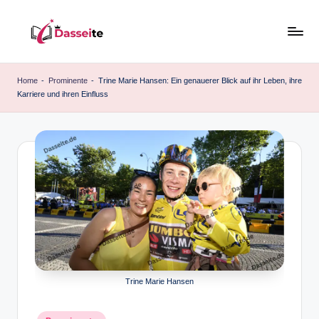
Skip
to
d
content
a
Home
-
Prominente
-
Trine Marie Hansen: Ein genauerer Blick auf ihr Leben, ihre
Karriere und ihren Einfluss
s
s
e
it
e
.
d
e
Trine Marie Hansen
Posted