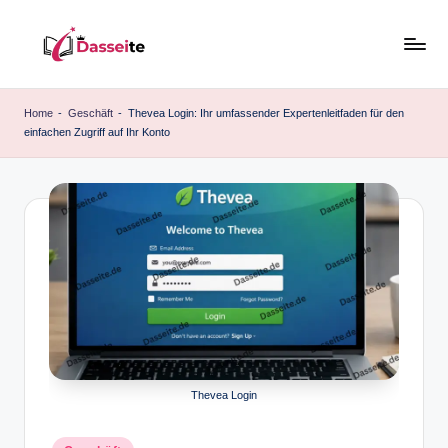
Skip
to
d
content
a
Home
-
Geschäft
-
Thevea Login: Ihr umfassender Expertenleitfaden für den
einfachen Zugriff auf Ihr Konto
s
s
e
it
e
.
d
e
Thevea Login
Posted