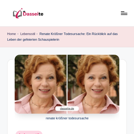
Skip
to
d
content
a
Home
-
Lebensstil
-
Renate Krößner Todesursache: Ein Rückblick auf das
Leben der gefeierten Schauspielerin
s
s
e
it
e
.
d
e
renate krößner todesursache
Posted