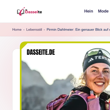
Hein
Mode
Skip
d
to
content
a
Home
-
Lebensstil
-
Pirmin Dahlmeier: Ein genauer Blick auf
s
s
e
it
e
.
d