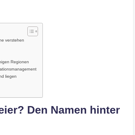
he verstehen
chigen Regionen
rmationsmanagement
nd liegen
eier? Den Namen hinter