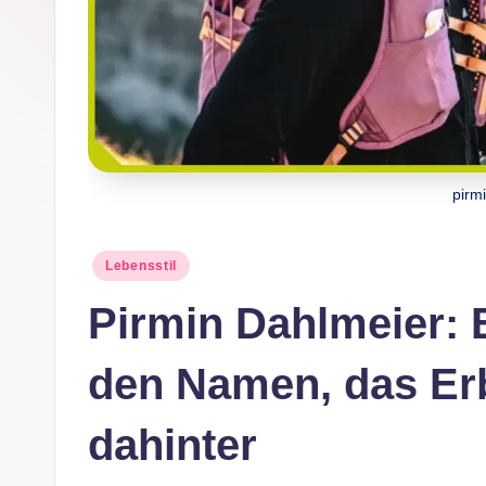
e
pirm
Posted
Lebensstil
in
Pirmin Dahlmeier: 
den Namen, das Er
dahinter