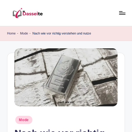
Skip
to
d
content
a
Home
-
Mode
-
Nach wie vor richtig verstehen und nutze
s
s
e
it
e
.
d
e
Posted
Mode
in