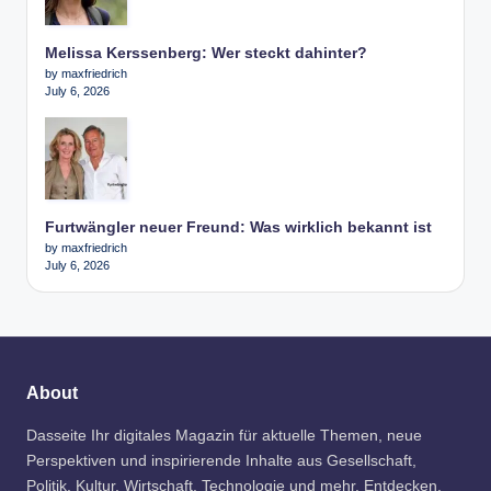
Melissa Kerssenberg: Wer steckt dahinter?
by maxfriedrich
July 6, 2026
Furtwängler neuer Freund: Was wirklich bekannt ist
by maxfriedrich
July 6, 2026
About
Dasseite Ihr digitales Magazin für aktuelle Themen, neue
Perspektiven und inspirierende Inhalte aus Gesellschaft,
Politik, Kultur, Wirtschaft, Technologie und mehr. Entdecken.