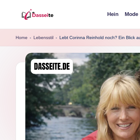
Hein
Mode
Skip
d
to
content
a
Home
-
Lebensstil
-
Lebt Corinna Reinhold noch? Ein Blick a
s
s
e
it
e
.
d