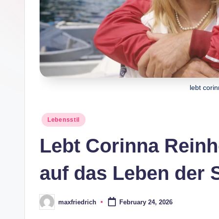
e
lebt cori
Posted
Lebensstil
in
Lebt Corinna Reinh
auf das Leben der 
maxfriedrich
February 24, 2026
Posted
by