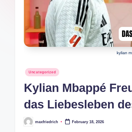
e
kylian 
Posted
Uncategorized
in
Kylian Mbappé Freu
das Liebesleben de
maxfriedrich
February 18, 2026
Posted
by