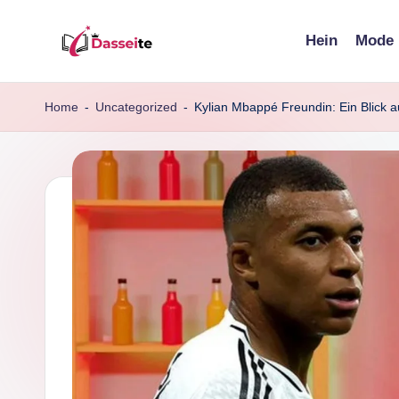
Hein
Mode
Skip
d
to
content
a
Home
-
Uncategorized
-
Kylian Mbappé Freundin: Ein Blick a
s
s
e
it
e
.
d