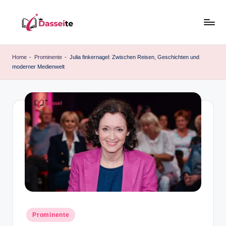
Skip
to
d
content
a
Home
-
Prominente
-
Julia finkernagel: Zwischen Reisen, Geschichten und
moderner Medienwelt
s
s
e
it
e
.
d
e
Posted
Prominente
in