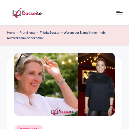
Skip
to
d
content
a
Home
-
Prominente
-
Frieda Besson – Warum der Name immer mehr
Aufmerksamkeit bekommt
s
s
e
it
e
.
d
e
Posted
Prominente