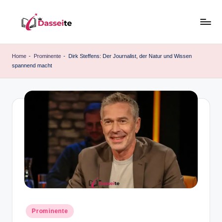
Skip
to
d
content
a
Home
-
Prominente
-
Dirk Steffens: Der Journalist, der Natur und Wissen
spannend macht
s
s
e
it
e
.
d
e
Posted
Prominente
in