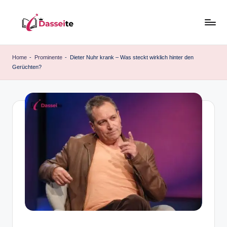
Skip
to
d
content
a
Home
-
Prominente
-
Dieter Nuhr krank – Was steckt wirklich hinter den
Gerüchten?
s
s
e
it
e
.
d
e