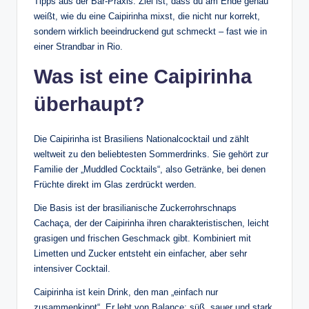
Tipps aus der Bar-Praxis. Ziel ist, dass du am Ende genau
weißt, wie du eine Caipirinha mixst, die nicht nur korrekt,
sondern wirklich beeindruckend gut schmeckt – fast wie in
einer Strandbar in Rio.
Was ist eine Caipirinha
überhaupt?
Die Caipirinha ist Brasiliens Nationalcocktail und zählt
weltweit zu den beliebtesten Sommerdrinks. Sie gehört zur
Familie der „Muddled Cocktails“, also Getränke, bei denen
Früchte direkt im Glas zerdrückt werden.
Die Basis ist der brasilianische Zuckerrohrschnaps
Cachaça, der der Caipirinha ihren charakteristischen, leicht
grasigen und frischen Geschmack gibt. Kombiniert mit
Limetten und Zucker entsteht ein einfacher, aber sehr
intensiver Cocktail.
Caipirinha ist kein Drink, den man „einfach nur
zusammenkippt“. Er lebt von Balance: süß, sauer und stark