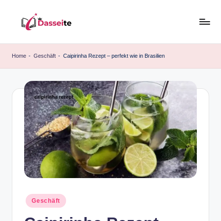
Skip
to
d
content
a
Home
-
Geschäft
-
Caipirinha Rezept – perfekt wie in Brasilien
s
s
e
it
e
.
d
e
Posted
Geschäft
in