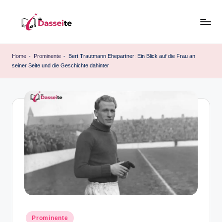
Skip
to
d
content
a
Home
-
Prominente
-
Bert Trautmann Ehepartner: Ein Blick auf die Frau an
seiner Seite und die Geschichte dahinter
s
s
e
it
e
.
d
e
Posted
Prominente