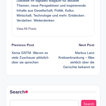
Dasseite Ihr digitales Magazin für aktuelle
Themen, neue Perspektiven und inspirierende
Inhalte aus Gesellschaft, Politik, Kultur,
Wirtschaft, Technologie und mehr. Entdecken.
Verstehen. Weiterdenken
View All Posts
Post
Previous Post
Next Post
Xenia GNTM: Warum so
Markus Lanz
navigation
viele Zuschauer plötzlich
Krebserkrankung – Was
über sie sprechen
wirklich über die
Gerüchte bekannt ist
Search
Search