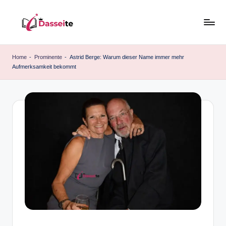
Skip
to
d
content
a
Home
-
Prominente
-
Astrid Berge: Warum dieser Name immer mehr
Aufmerksamkeit bekommt
s
s
e
it
e
.
d
e