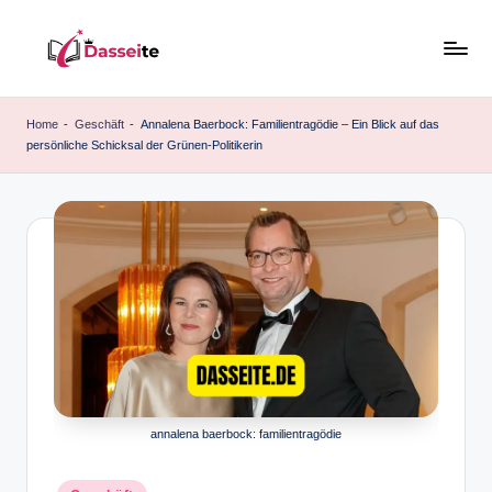
Skip
to
d
content
a
Home
-
Geschäft
-
Annalena Baerbock: Familientragödie – Ein Blick auf das
persönliche Schicksal der Grünen-Politikerin
s
s
e
it
e
.
d
e
annalena baerbock: familientragödie
Posted